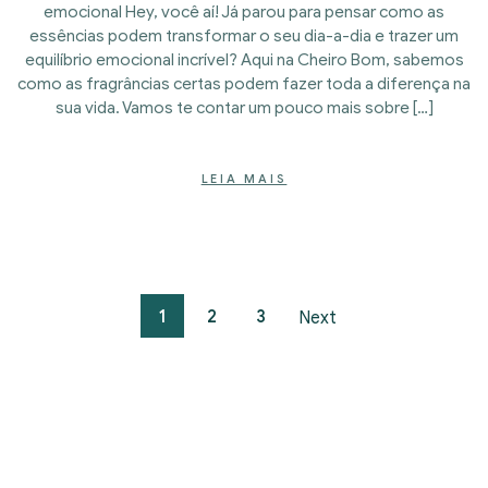
emocional Hey, você aí! Já parou para pensar como as
essências podem transformar o seu dia-a-dia e trazer um
equilíbrio emocional incrível? Aqui na Cheiro Bom, sabemos
como as fragrâncias certas podem fazer toda a diferença na
sua vida. Vamos te contar um pouco mais sobre […]
LEIA MAIS
Paginação de posts
1
2
3
Next