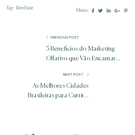
Tag:
Bem Estar
Facebook
Twitter
Linkedin
Googl
Pin
Share:
PREVIOUS POST
5 Benefícios do Marketing
Olfativo que Vão Encantar
Seus Clientes
NEXT POST
As Melhores Cidades
Brasileiras para Curtir o
Carnaval